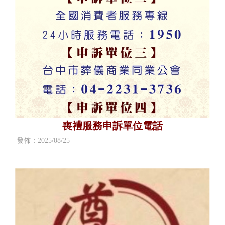
喪禮服務申訴單位電話
發佈：2025/08/25