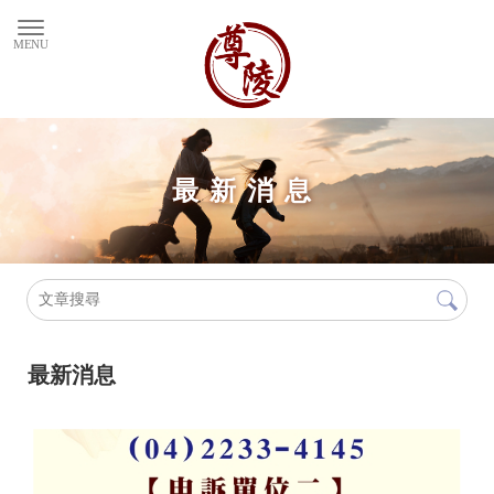
最新消息
最新消息